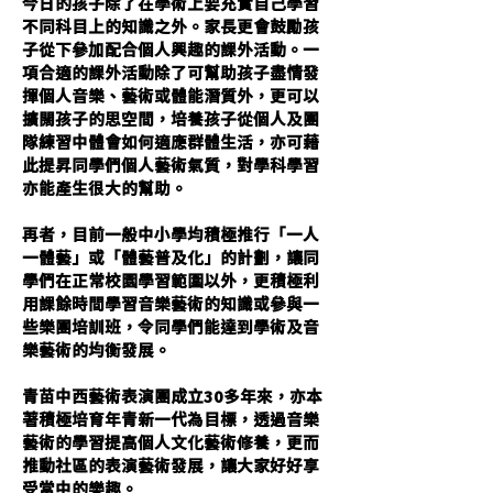
今日的孩子除了在學術上要充實自己學習
不同科目上的知識之外。家長更會鼓勵孩
子從下參加配合個人興趣的課外活動。一
項合適的課外活動除了可幫助孩子盡情發
揮個人音樂、藝術或體能潛質外，更可以
擴闊孩子的思空間，培養孩子從個人及團
隊練習中體會如何適應群體生活，亦可藉
此提昇同學們個人藝術氣質，對學科學習
亦能產生很大的幫助。
再者，目前一般中小學均積極推行「一人
一體藝」或「體藝普及化」的計劃，讓同
學們在正常校園學習範圍以外，更積極利
用課餘時間學習音樂藝術的知識或參與一
些樂團培訓班，令同學們能達到學術及音
樂藝術的均衡發展。
青苗中西藝術表演團成立30多年來，亦本
著積極培育年青新一代為目標，透過音樂
藝術的學習提高個人文化藝術修養，更而
推動社區的表演藝術發展，讓大家好好享
受當中的樂趣。