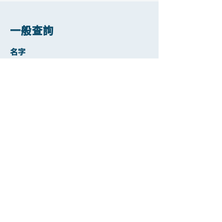
一般查詢
名字
姓
電郵
聯絡電話
遞交