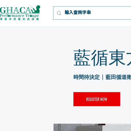
藍循東
時間待決定
  |  
藍田循道
REGISTER NOW