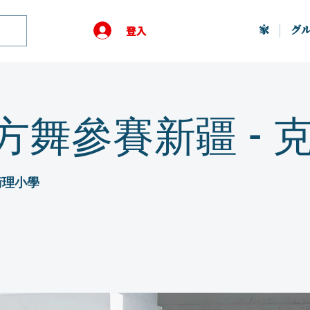
登入
家
グ
方舞參賽新疆 - 
衛理小學