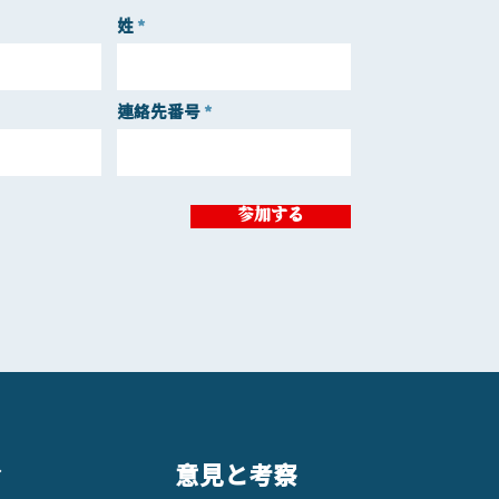
姓
連絡先番号
参加する
ィ
意見と考察