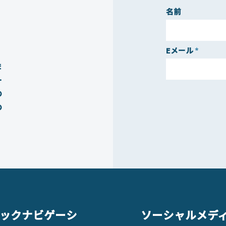
名前
、
Eメール
ま
ー
の
の
ックナビゲーシ
ソーシャルメデ