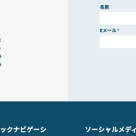
名前
、
Eメール
ま
ー
の
の
ックナビゲーシ
ソーシャルメデ