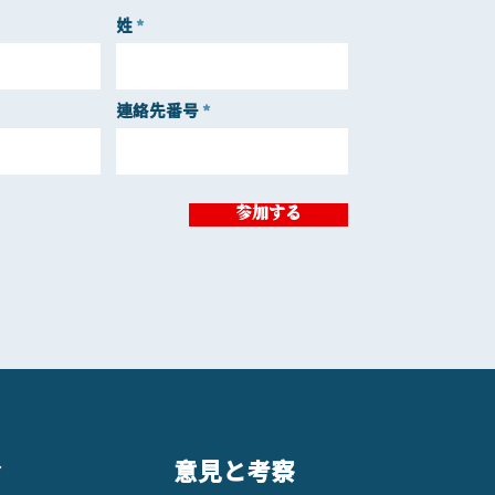
姓
連絡先番号
参加する
ィ
意見と考察