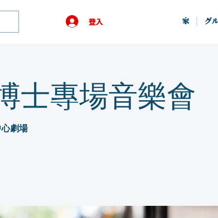
登入
家
グ
博士專場音樂會
中心劇場